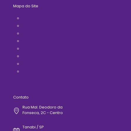
Mapa do Site
Home
A ACIT
Filie-se Já!
Horários de Ônibus
Médicos(as)
Telefones Úteis
Contato
Politica de Privacidade
Contato
Rua Mal. Deodoro da
Fonseca, 2C - Centro
Tanabi / SP