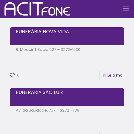
FUNERÁRIA NOVA VIDA
R. Moacir T Sócio 527 – 3272-1630
0
Leia mais
FUNERÁRIA SÃO LUIZ
Av. da Saudade, 757 – 3272-1739