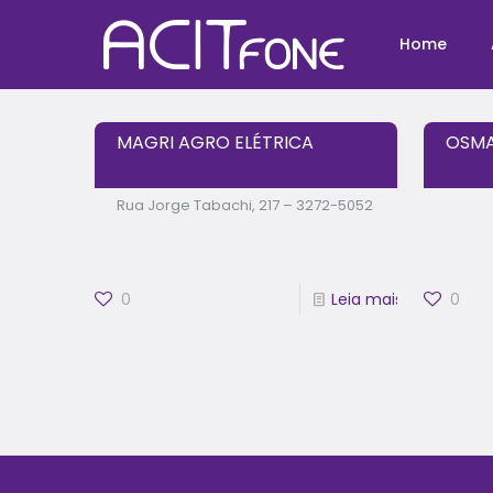
Home
MAGRI AGRO ELÉTRICA
OSMA
Rua Jorge Tabachi, 217 – 3272-5052
0
Leia mais
0