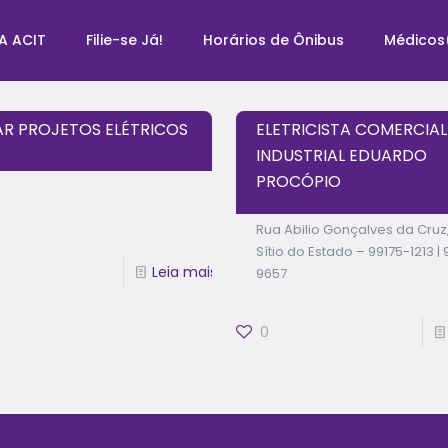
A ACIT
Filie-se Já!
Horários de Ônibus
Médicos
R PROJETOS ELÉTRICOS
ELETRICISTA COMERCIAL
INDUSTRIAL EDUARDO
PROCÓPIO
Rua Abilio Gonçalves da Cruz,
Sítio do Estado – 99175-1213 |
Leia mais
9657
0