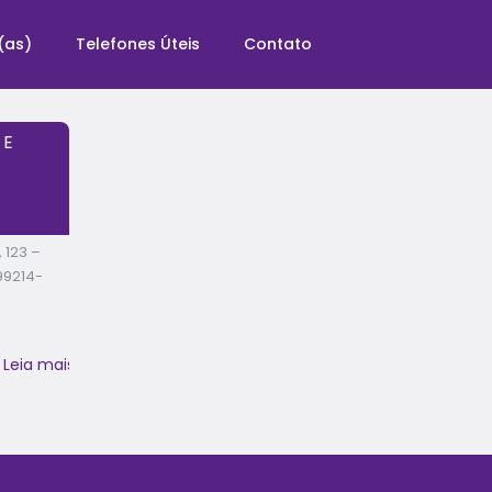
(as)
Telefones Úteis
Contato
 E
 123 –
 99214-
Leia mais