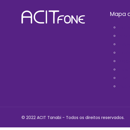
Mapa d
Hom
A AC
Filie
Horá
Médi
Telef
Cont
Polit
© 2022 ACIT Tanabi - Todos os direitos reservados.