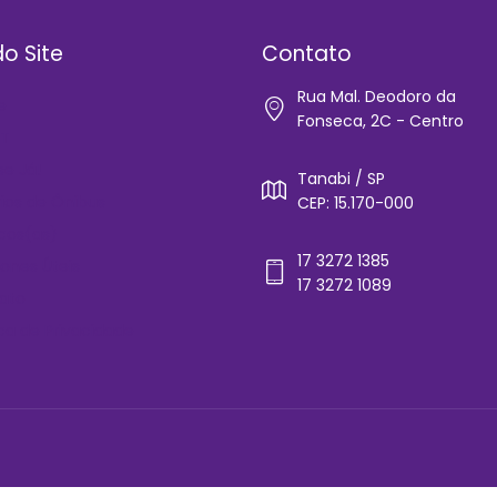
o Site
Contato
Rua Mal. Deodoro da
e
Fonseca, 2C - Centro
IT
-se Já!
Tanabi / SP
rios de Ônibus
CEP: 15.170-000
cos(as)
17 3272 1385
ones Úteis
17 3272 1089
ato
ica de Privacidade