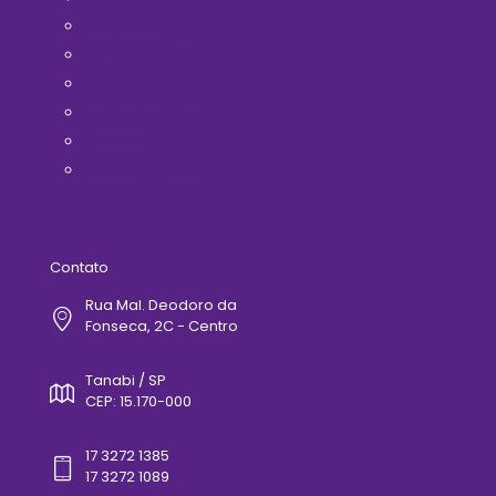
Filie-se Já!
Horários de Ônibus
Médicos(as)
Telefones Úteis
Contato
Politica de Privacidade
Contato
Rua Mal. Deodoro da
Fonseca, 2C - Centro
Tanabi / SP
CEP: 15.170-000
17 3272 1385
17 3272 1089