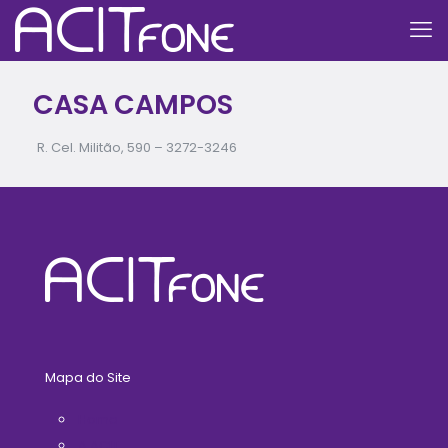
CASA CAMPOS
R. Cel. Militão, 590 –
3272-3246
Mapa do Site
Home
A ACIT