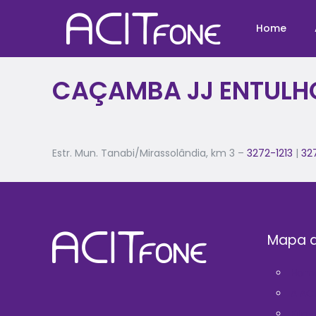
Home
CAÇAMBA JJ ENTULH
Estr. Mun. Tanabi/Mirassolândia, km 3 –
3272-1213
|
32
Mapa d
Hom
A AC
Filie