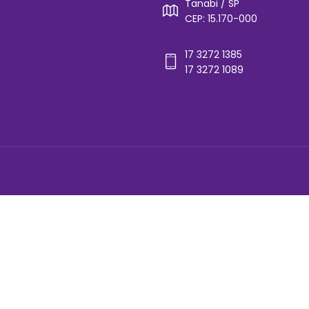
Tanabi / SP
rios de Ônibus
CEP: 15.170-000
cos(as)
17 3272 1385
ones Úteis
17 3272 1089
ato
ica de Privacidade