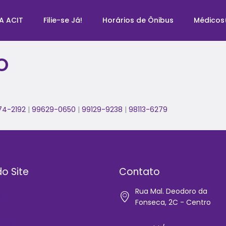
A ACIT
Filie-se Já!
Horários de Ônibus
Médicos
O
74-2192
|
99629-0650
|
99129-9238
|
98113-6279
o Site
Contato
Rua Mal. Deodoro da
e
Fonseca, 2C - Centro
IT
-se Já!