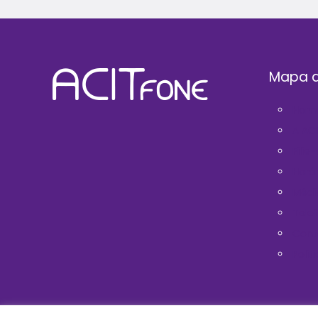
Mapa d
Hom
A AC
Filie
Horá
Médi
Telef
Cont
Polit