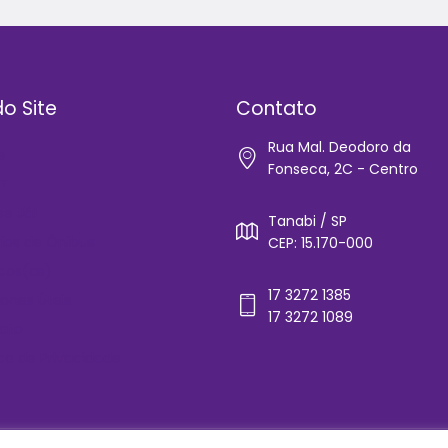
o Site
Contato
Rua Mal. Deodoro da
e
Fonseca, 2C - Centro
IT
-se Já!
Tanabi / SP
rios de Ônibus
CEP: 15.170-000
cos(as)
17 3272 1385
ones Úteis
17 3272 1089
ato
ica de Privacidade