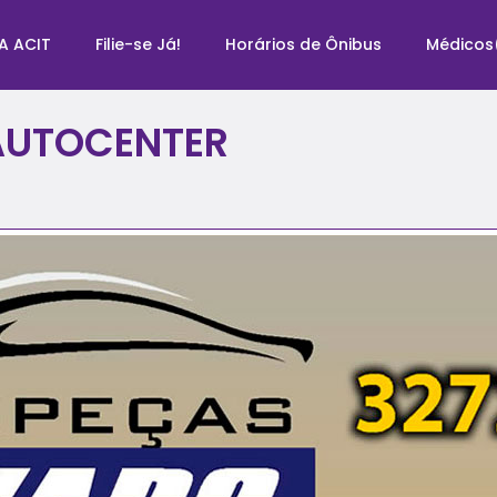
A ACIT
Filie-se Já!
Horários de Ônibus
Médicos
AUTOCENTER