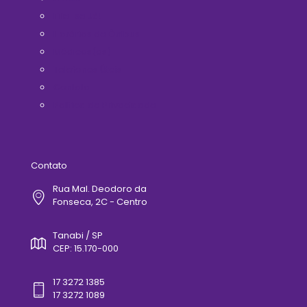
Filie-se Já!
Horários de Ônibus
Médicos(as)
Telefones Úteis
Contato
Politica de Privacidade
Contato
Rua Mal. Deodoro da
Fonseca, 2C - Centro
Tanabi / SP
CEP: 15.170-000
17 3272 1385
17 3272 1089