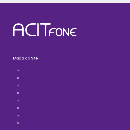
Mapa do Site
Home
A ACIT
Filie-se Já!
Horários de Ônibus
Médicos(as)
Telefones Úteis
Contato
Politica de Privacidade