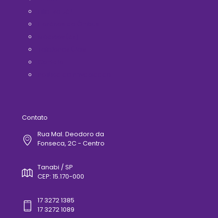
Filie-se Já!
Horários de Ônibus
Médicos(as)
Telefones Úteis
Contato
Politica de Privacidade
Contato
Rua Mal. Deodoro da
Fonseca, 2C - Centro
Tanabi / SP
CEP: 15.170-000
17 3272 1385
17 3272 1089