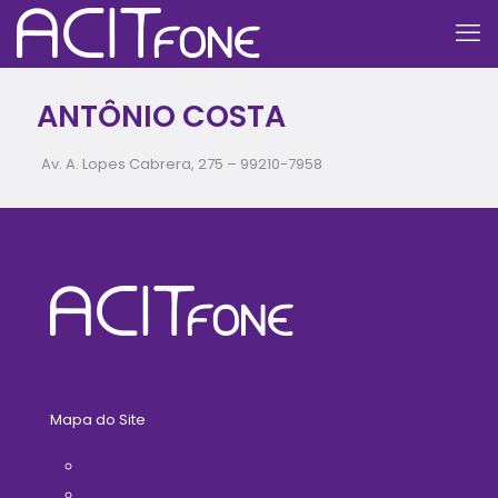
ANTÔNIO COSTA
Av. A. Lopes Cabrera, 275 –
99210-7958
Mapa do Site
Home
A ACIT