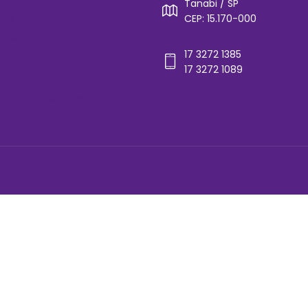
Tanabi / SP
rios de Ônibus
CEP: 15.170-000
cos(as)
17 3272 1385
ones Úteis
17 3272 1089
ato
ica de Privacidade