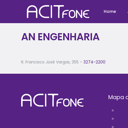
Home
AN ENGENHARIA
R. Francisco José Vargas, 355 –
3274-2200
Mapa d
Hom
A AC
Filie