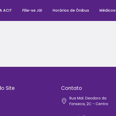
A ACIT
Filie-se Já!
Horários de Ônibus
Médicos
o Site
Contato
Rua Mal. Deodoro da
e
Fonseca, 2C - Centro
IT
-se Já!