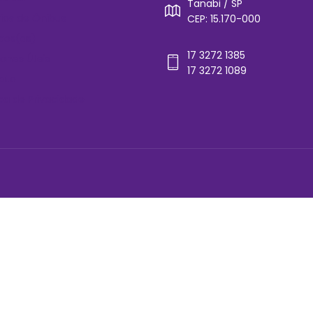
Tanabi / SP
rios de Ônibus
CEP: 15.170-000
cos(as)
17 3272 1385
ones Úteis
17 3272 1089
ato
ica de Privacidade