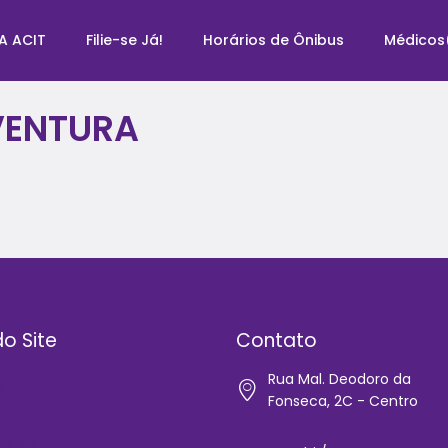
A ACIT
Filie-se Já!
Horários de Ônibus
Médicos
VENTURA
o Site
Contato
Rua Mal. Deodoro da
e
Fonseca, 2C - Centro
IT
-se Já!