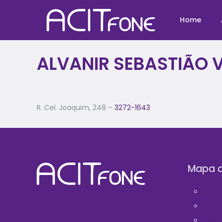
Home
ALVANIR SEBASTIÃO 
R. Cel. Joaquim, 248 –
3272-1643
Mapa d
Hom
A AC
Filie