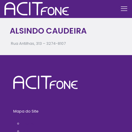
ALSINDO CAUDEIRA
Rua Antilhas, 313 –
3274-8107
Mapa do Site
Home
A ACIT