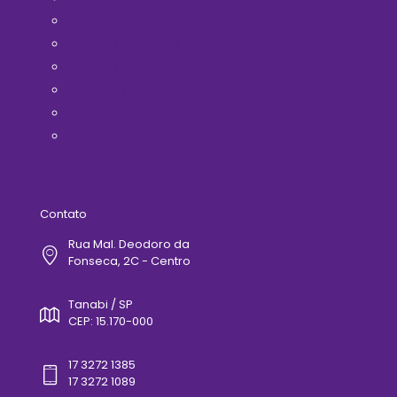
Filie-se Já!
Horários de Ônibus
Médicos(as)
Telefones Úteis
Contato
Politica de Privacidade
Contato
Rua Mal. Deodoro da
Fonseca, 2C - Centro
Tanabi / SP
CEP: 15.170-000
17 3272 1385
17 3272 1089