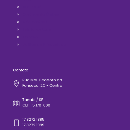
Filie-se Já!
Horários de Ônibus
Médicos(as)
Telefones Úteis
Contato
Politica de Privacidade
Contato
Rua Mal. Deodoro da
Fonseca, 2C - Centro
Tanabi / SP
CEP: 15.170-000
17 3272 1385
17 3272 1089